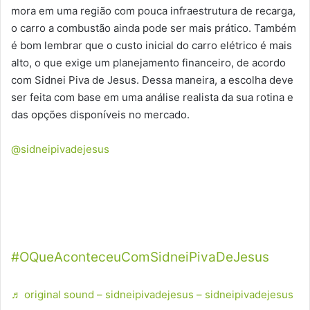
mora em uma região com pouca infraestrutura de recarga,
o carro a combustão ainda pode ser mais prático. Também
é bom lembrar que o custo inicial do carro elétrico é mais
alto, o que exige um planejamento financeiro, de acordo
com Sidnei Piva de Jesus. Dessa maneira, a escolha deve
ser feita com base em uma análise realista da sua rotina e
das opções disponíveis no mercado.
@sidneipivadejesus
Dicas Práticas para Armazenar Vinhos com
Sidnei Piva de Jesus! SidneiPivaDeJesus
SidneiPiva SidneiItapemirim PivaItapemirim
QuemÉSidneiPivaDeJesus
#OQueAconteceuComSidneiPivaDeJesus
♬ original sound – sidneipivadejesus – sidneipivadejesus