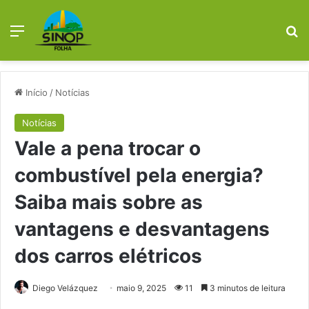
Menu
Pr
Início
/
Notícias
Notícias
Vale a pena trocar o
combustível pela energia?
Saiba mais sobre as
vantagens e desvantagens
dos carros elétricos
Diego Velázquez
maio 9, 2025
11
3 minutos de leitura