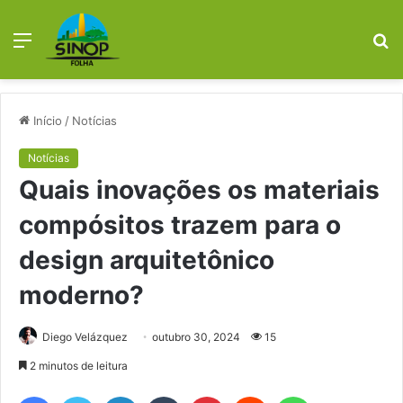
Menu
P
p
Início
/
Notícias
Notícias
Quais inovações os materiais
compósitos trazem para o
design arquitetônico
moderno?
Diego Velázquez
outubro 30, 2024
15
2 minutos de leitura
Facebook
X
Linkedin
Tumblr
Pinterest
Reddit
WhatsApp