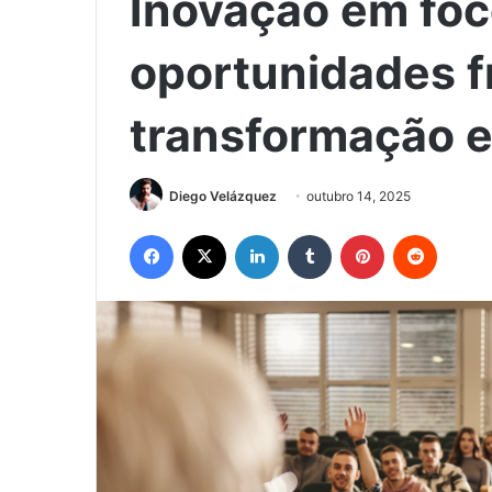
Inovação em foc
oportunidades f
transformação 
Diego Velázquez
outubro 14, 2025
Facebook
X
Linkedin
Tumblr
Pinterest
Reddit