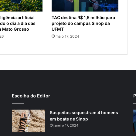
igência artificial
TAC destina R$ 1,5 milhão para
o o dia a dia das
projeto do campus Sinop da
m Mato Grosso
UFMT
026
maio 17, 2024
Escolha do Editor
P
Suspeitos sequestram 4 homens
em boate de Sinop
janeiro 17, 2024