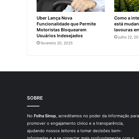
Uber Lança Nova
Como a intel
Funcionalidade que Permite
está mudand
Motoristas Bloquearem
lavouras e
Usuários Indesejados
julho 22, 2
fevereiro 20, 2025
SOBRE
No
Folha Sinop
, acreditamos no poder da informação para
promover o engajamento cívico e a transparência,
ajudando nossos leitores a tomar decisões bem-
informadas e a se conectar mais profundamente com a