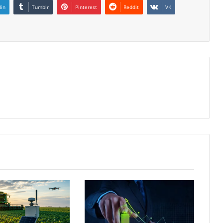
din
Tumblr
Pinterest
Reddit
VK