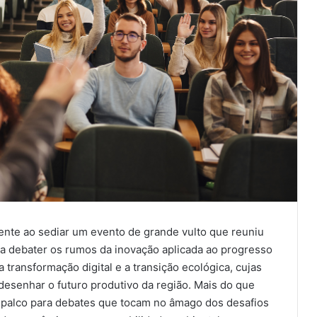
nte ao sediar um evento de grande vulto que reuniu
a debater os rumos da inovação aplicada ao progresso
 transformação digital e a transição ecológica, cujas
esenhar o futuro produtivo da região. Mais do que
 palco para debates que tocam no âmago dos desafios