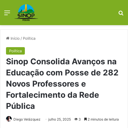
Menu
Pr
Início
/
Política
Política
Sinop Consolida Avanços na
Educação com Posse de 282
Novos Professores e
Fortalecimento da Rede
Pública
Diego Velázquez
julho 25, 2025
3
2 minutos de leitura