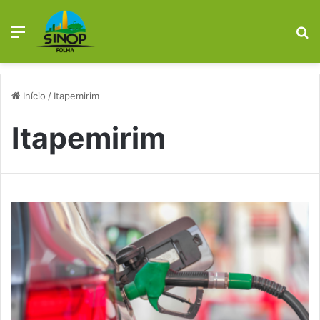
Menu
P
p
Início
/
Itapemirim
Itapemirim