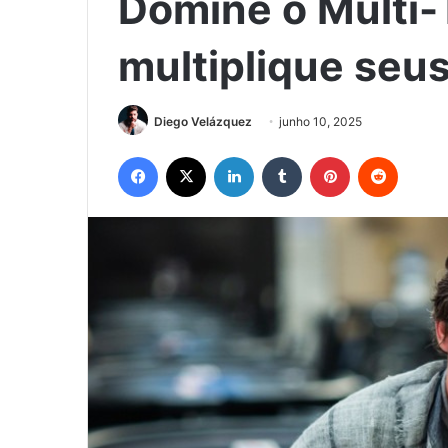
Domine o Multi-
multiplique seus
Diego Velázquez
junho 10, 2025
Facebook
X
Linkedin
Tumblr
Pinterest
Reddit