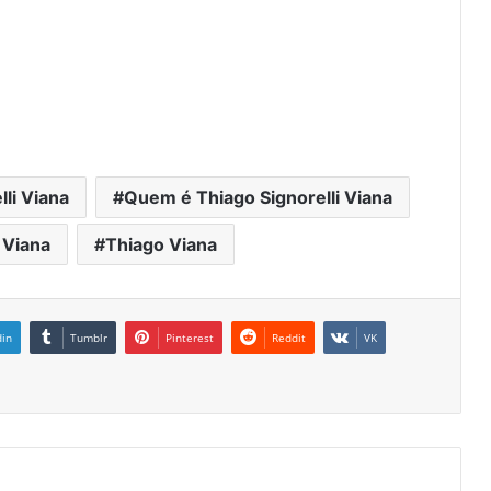
.
li Viana
Quem é Thiago Signorelli Viana
 Viana
Thiago Viana
din
Tumblr
Pinterest
Reddit
VK