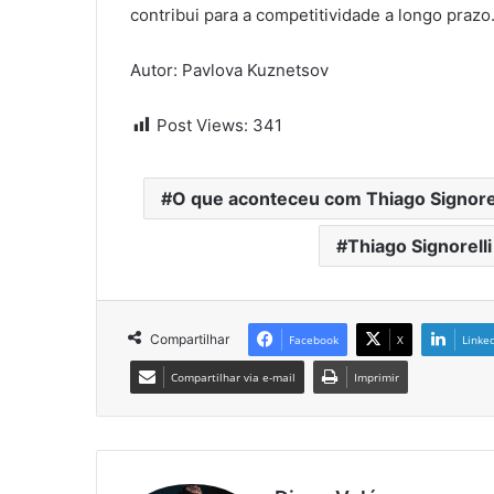
contribui para a competitividade a longo prazo
Autor: Pavlova Kuznetsov
Post Views:
341
O que aconteceu com Thiago Signorel
Thiago Signorelli
Compartilhar
Facebook
X
Linke
Compartilhar via e-mail
Imprimir