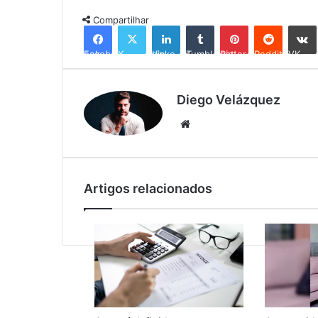
Compartilhar
Facebook
X
Linkedin
Tumblr
Pinterest
Reddit
VK
Diego Velázquez
Website
Artigos relacionados