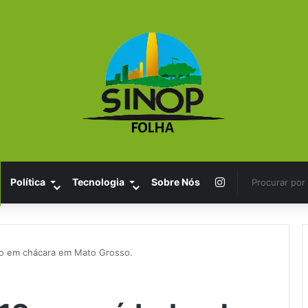
Instagram
Política
Tecnologia
Sobre Nós
do em chácara em Mato Grosso.