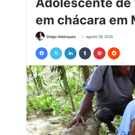
Adolescente de 
em chácara em 
Diego Velázquez
agosto 28, 2025
Facebook
X
Linkedin
Tumblr
Pinterest
Reddit