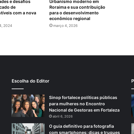
des e desafios
Urbanismo moderno em
cado de
Roraima e sua contribuição
tíveis com a nova
para o desenvolvimento
econômico regional
4, 2024
março 4, 2026
Escolha do Editor
P
Sinop fortalece políticas públicas
para mulheres no Encontro
Nacional de Gestoras em Fortaleza
abril 6, 2026
O guia definitivo para fotografia
com smartphones: dicas e truques