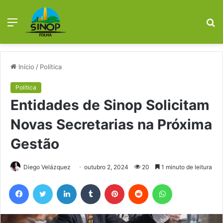
Menu
P
p
Início
/
Política
Política
Entidades de Sinop Solicitam
Novas Secretarias na Próxima
Gestão
Diego Velázquez
outubro 2, 2024
20
1 minuto de leitura
Facebook
X
Linkedin
Tumblr
Pinterest
Reddit
WhatsApp