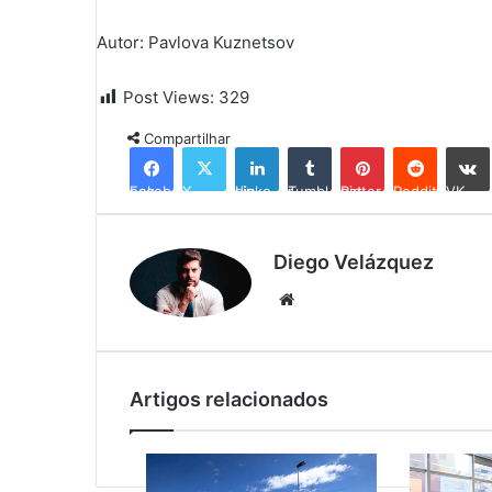
Autor: Pavlova Kuznetsov
Post Views:
329
Compartilhar
Facebook
X
Linkedin
Tumblr
Pinterest
Reddit
VK
Diego Velázquez
Website
Artigos relacionados