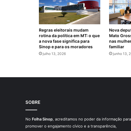
Regras eleitorais mudam
Nova deput
rotina da política em MT: o que
Mato Gros
a nova fase significa para
nas mulher
Sinop e para os moradores
familiar
julho 13, 2026
junho 13, 
SOBRE
No
Folha Sinop
, acreditamos no poder da informação para
promover o engajamento cívico e a transparência,