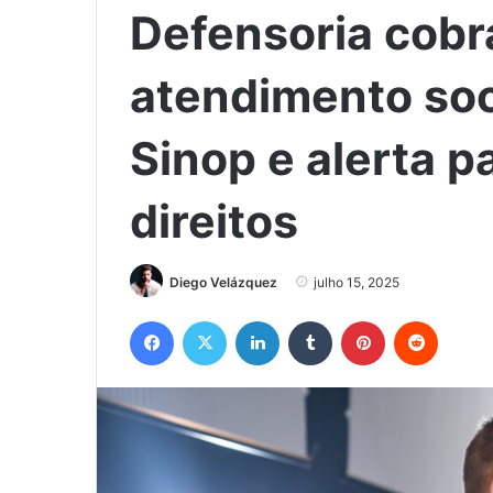
Defensoria cobr
atendimento so
Sinop e alerta p
direitos
Diego Velázquez
julho 15, 2025
Facebook
X
Linkedin
Tumblr
Pinterest
Reddit