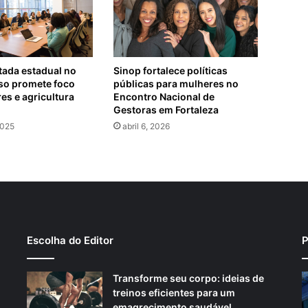
ada estadual no
Sinop fortalece políticas
so promete foco
públicas para mulheres no
es e agricultura
Encontro Nacional de
Gestoras em Fortaleza
2025
abril 6, 2026
Escolha do Editor
P
Transforme seu corpo: ideias de
treinos eficientes para um
emagrecimento saudável