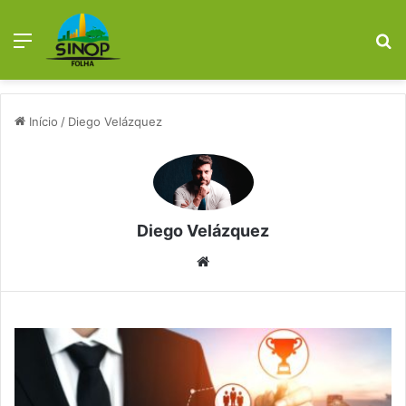
Menu
P
p
Início
/
Diego Velázquez
Diego Velázquez
Website