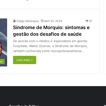
Diego Velázquez
abril 25, 2024
61
Síndrome de Morquio: sintomas e
gestão dos desafios de saúde
De acordo com o médico e especialista em gestão
hospitalar, Walter Duenas, a Síndrome de Morquio,
também conhecida como mucopolissacaridose…
Leia mais »
as