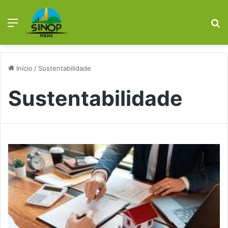
Menu
P
p
Início
/
Sustentabilidade
Sustentabilidade