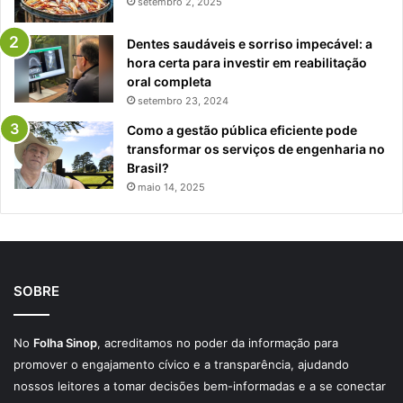
setembro 2, 2025
Dentes saudáveis e sorriso impecável: a
hora certa para investir em reabilitação
oral completa
setembro 23, 2024
Como a gestão pública eficiente pode
transformar os serviços de engenharia no
Brasil?
maio 14, 2025
SOBRE
No
Folha Sinop
, acreditamos no poder da informação para
promover o engajamento cívico e a transparência, ajudando
nossos leitores a tomar decisões bem-informadas e a se conectar