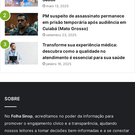
maio 13, 2025
PM suspeito de assassinato permanece
em prisão temporária após audiência em
Cuiabá (Mato Grosso)
setembro 23, 2025
Transforme sua experiência médica:
descubra como a qualidade no
atendimento é essencial para sua saúde
janeiro 16, 2025
SOBRE
No
Folha Sinop
, acreditamos no poder da informação para
promover o engajamento cívico e a transparência, ajudando
nossos leitores a tomar decisões bem-informadas e a se conectar