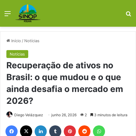
Menu
Pr
Início
/
Notícias
Notícias
Recuperação de ativos no
Brasil: o que mudou e o que
ainda desafia o mercado em
2026?
Diego Velázquez
junho 26, 2026
2
3 minutos de leitura
Facebook
X
Linkedin
Tumblr
Pinterest
Reddit
WhatsApp