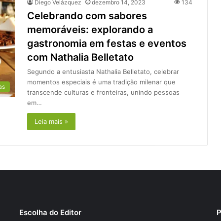
Diego Velázquez
dezembro 14, 2023
134
Celebrando com sabores
memoráveis: explorando a
gastronomia em festas e eventos
com Nathalia Belletato
Segundo a entusiasta Nathalia Belletato, celebrar
momentos especiais é uma tradição milenar que
as
transcende culturas e fronteiras, unindo pessoas
em…
Leia mais »
Escolha do Editor
P