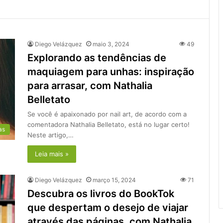
Diego Velázquez
maio 3, 2024
49
Explorando as tendências de
maquiagem para unhas: inspiração
para arrasar, com Nathalia
Belletato
Se você é apaixonado por nail art, de acordo com a
comentadora Nathalia Belletato, está no lugar certo!
as
Neste artigo,…
Leia mais »
Diego Velázquez
março 15, 2024
71
Descubra os livros do BookTok
que despertam o desejo de viajar
através das páginas, com Nathalia