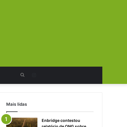
Procurar
Instagram
por
Mais lidas
Enbridge contestou
relatório de ONG sobre