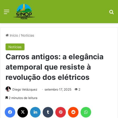
Menu
Pr
Início
/
Notícias
Notícias
Carros antigos: a elegância
atemporal que resiste à
revolução dos elétricos
Diego Velázquez
setembro 17, 2025
2
2 minutos de leitura
Facebook
X
Linkedin
Tumblr
Pinterest
Reddit
WhatsApp