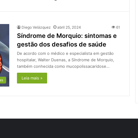
Diego Velázquez
abril 25, 2024
61
Síndrome de Morquio: sintomas e
gestão dos desafios de saúde
De acordo com o médico e especialista em gestão
hospitalar, Walter Duenas, a Síndrome de Morquio,
também conhecida como mucopolissacaridose…
Leia mais »
as