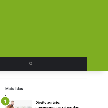
Procurar
por
Mais lidas
Direito agrário:
preservando as raízes das