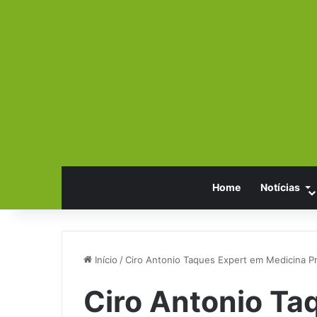
Home
Notícias
Início
/
Ciro Antonio Taques Expert em Medicina P
Ciro Antonio Ta