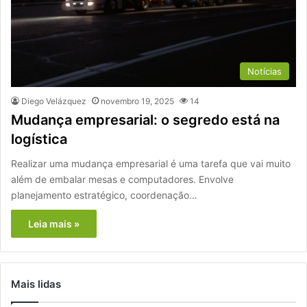
Notícias
Diego Velázquez
novembro 19, 2025
14
Mudança empresarial: o segredo está na
logística
Realizar uma mudança empresarial é uma tarefa que vai muito
além de embalar mesas e computadores. Envolve
planejamento estratégico, coordenação…
Leia mais »
Mais lidas