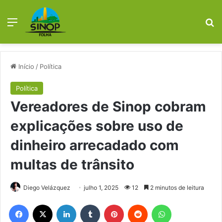
Menu
Pr
Início
/
Política
Política
Vereadores de Sinop cobram
explicações sobre uso de
dinheiro arrecadado com
multas de trânsito
Diego Velázquez
julho 1, 2025
12
2 minutos de leitura
Facebook
X
Linkedin
Tumblr
Pinterest
Reddit
WhatsApp