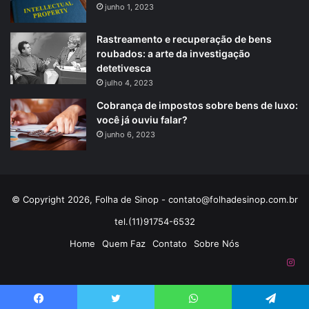
junho 1, 2023
Rastreamento e recuperação de bens
roubados: a arte da investigação
detetivesca
julho 4, 2023
Cobrança de impostos sobre bens de luxo:
você já ouviu falar?
junho 6, 2023
© Copyright 2026, Folha de Sinop -
contato@folhadesinop.com.br
tel.(11)91754-6532
Home
Quem Faz
Contato
Sobre Nós
Ins