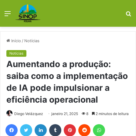
Menu
P
p
Início
/
Notícias
Notícias
Aumentando a produção:
saiba como a implementação
de IA pode impulsionar a
eficiência operacional
Diego Velázquez
janeiro 21, 2025
8
2 minutos de leitura
Facebook
X
Linkedin
Tumblr
Pinterest
Reddit
WhatsApp