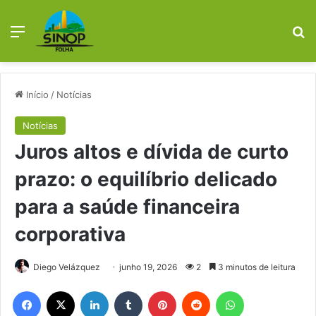
Menu
Pr
Início
/
Notícias
Notícias
Juros altos e dívida de curto
prazo: o equilíbrio delicado
para a saúde financeira
corporativa
Diego Velázquez
junho 19, 2026
2
3 minutos de leitura
Facebook
X
Linkedin
Tumblr
Pinterest
Reddit
WhatsApp