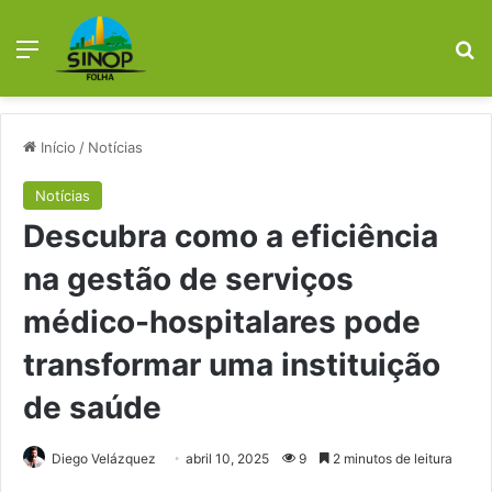
Menu
Pr
Início
/
Notícias
Notícias
Descubra como a eficiência
na gestão de serviços
médico-hospitalares pode
transformar uma instituição
de saúde
Diego Velázquez
abril 10, 2025
9
2 minutos de leitura