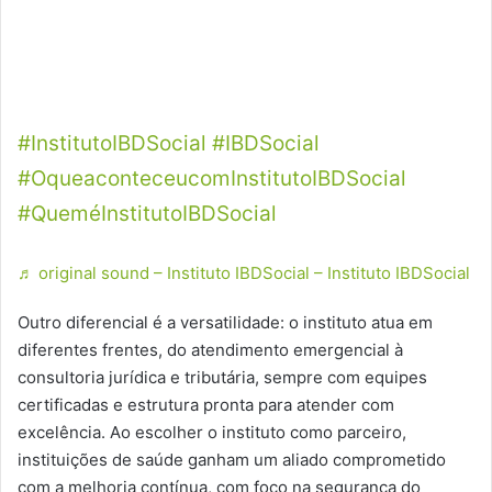
projetos, garantem atendimento humanizado
e transformam realidades. Descubra o
compromisso do Instituto IBDSocial com um
futuro mais inclusivo e acessível!
#InstitutoIBDSocial
#IBDSocial
#OqueaconteceucomInstitutoIBDSocial
#QueméInstitutoIBDSocial
♬ original sound – Instituto IBDSocial – Instituto IBDSocial
Outro diferencial é a versatilidade: o instituto atua em
diferentes frentes, do atendimento emergencial à
consultoria jurídica e tributária, sempre com equipes
certificadas e estrutura pronta para atender com
excelência. Ao escolher o instituto como parceiro,
instituições de saúde ganham um aliado comprometido
com a melhoria contínua, com foco na segurança do