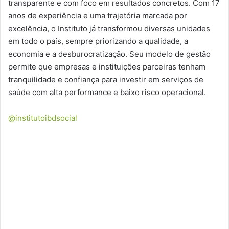
transparente e com foco em resultados concretos. Com 17
anos de experiência e uma trajetória marcada por
excelência, o Instituto já transformou diversas unidades
em todo o país, sempre priorizando a qualidade, a
economia e a desburocratização. Seu modelo de gestão
permite que empresas e instituições parceiras tenham
tranquilidade e confiança para investir em serviços de
saúde com alta performance e baixo risco operacional.
@institutoibdsocial
Instituto IBDSocial: Parcerias Estratégicas
para Melhorar a Qualidade de Vida O Instituto
IBDSocial aposta em parcerias estratégicas
para ampliar o impacto social e promover
mais qualidade de vida. Neste vídeo, conheça
como essas colaborações fortalecem