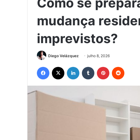
Como se prepar
mudança reside
imprevistos?
Diego Velázquez
julho 8, 2026
Facebook
X
Linkedin
Tumblr
Pinterest
Reddit