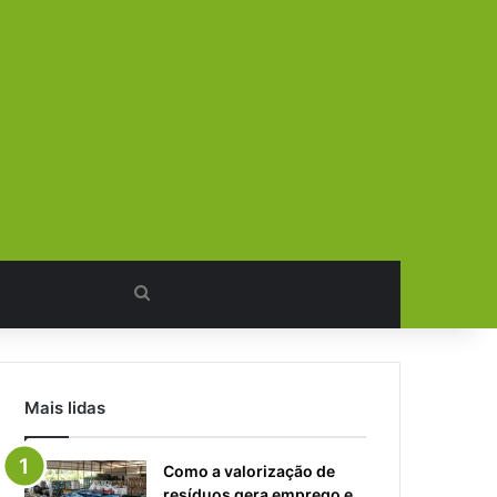
Procurar
por
Mais lidas
Como a valorização de
resíduos gera emprego e