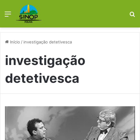
Menu
P
p
Início
/
investigação detetivesca
investigação
detetivesca