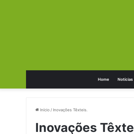
Home
Notícias
Início
/
Inovações Têxteis.
Inovações Têxte