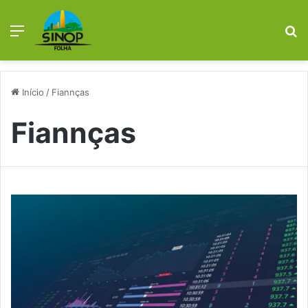
Menu
P
p
Início
/
Fiannças
Fiannças