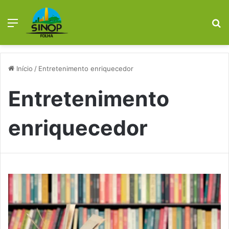
Menu
P
p
Início
/
Entretenimento enriquecedor
Entretenimento
enriquecedor