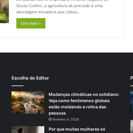
Souza Coelho, a agricultura de precisão é uma
abordagem inovadora que utiliza…
as
Leia mais »
Escolha do Editor
P
Mudanças climáticas no cotidiano:
Veja como fenômenos globais
estão moldando a rotina das
pessoas
fevereiro 4, 2026
Por que muitas mulheres só