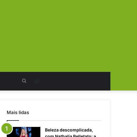
Procurar
Instagram
por
Mais lidas
Beleza descomplicada,
com Nathalia Belletato: a