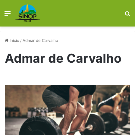
Menu
P
p
Início
/
Admar de Carvalho
Admar de Carvalho