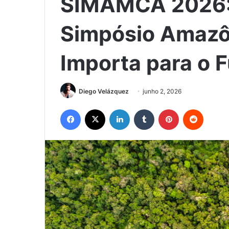
SIMAMCA 2026:
Simpósio Amazô
Importa para o F
Diego Velázquez
junho 2, 2026
Facebook
X
Linkedin
Tumblr
Pinterest
Reddit