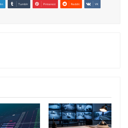
din
Tumblr
Pinterest
Reddit
VK