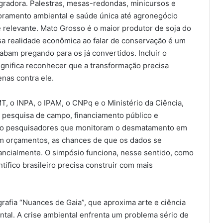
egradora. Palestras, mesas-redondas, minicursos e
oramento ambiental e saúde única até agronegócio
 relevante. Mato Grosso é o maior produtor de soja do
sa realidade econômica ao falar de conservação é um
bam pregando para os já convertidos. Incluir o
significa reconhecer que a transformação precisa
enas contra ele.
MT, o INPA, o IPAM, o CNPq e o Ministério da Ciência,
 pesquisa de campo, financiamento público e
uando pesquisadores que monitoram o desmatamento em
m orçamentos, as chances de que os dados se
cialmente. O simpósio funciona, nesse sentido, como
tífico brasileiro precisa construir com mais
rafia “Nuances de Gaia”, que aproxima arte e ciência
al. A crise ambiental enfrenta um problema sério de