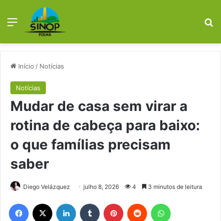
Menu
Pr
Início
/
Notícias
Notícias
Mudar de casa sem virar a
rotina de cabeça para baixo:
o que famílias precisam
saber
Diego Velázquez
julho 8, 2026
4
3 minutos de leitura
Facebook
X
Linkedin
Tumblr
Pinterest
Reddit
WhatsApp