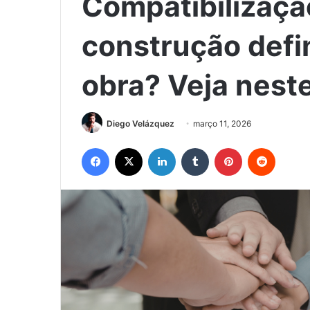
Compatibilizaçã
construção defi
obra? Veja neste
Diego Velázquez
março 11, 2026
Facebook
X
Linkedin
Tumblr
Pinterest
Reddit