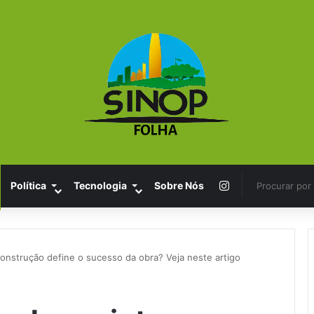
Instagram
Política
Tecnologia
Sobre Nós
construção define o sucesso da obra? Veja neste artigo